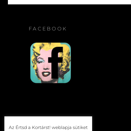
FACEBOOK
Az Értsd a Kortárst! weblapja sütiket