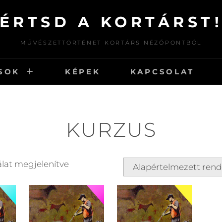
ÉRTSD A KORTÁRST
MŰVÉSZETTÖRTÉNET KORTÁRS NÉZŐPONTBÓL
SOK
KÉPEK
KAPCSOLAT
KURZUS
lálat megjelenítve