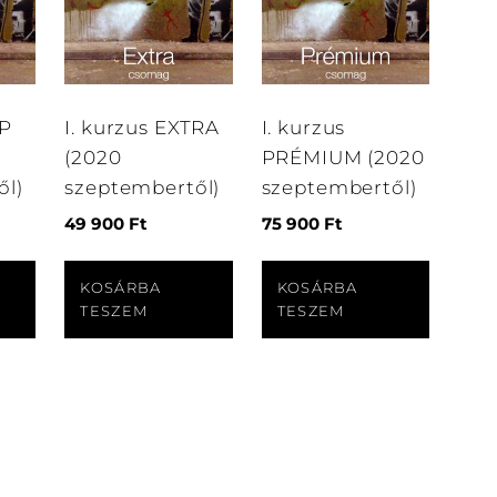
AP
I. kurzus EXTRA
I. kurzus
(2020
PRÉMIUM (2020
ől)
szeptembertől)
szeptembertől)
49 900
Ft
75 900
Ft
KOSÁRBA
KOSÁRBA
TESZEM
TESZEM