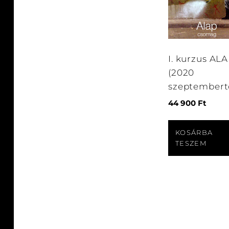
I. kurzus AL
(2020
szeptembert
44 900
Ft
KOSÁRBA
TESZEM