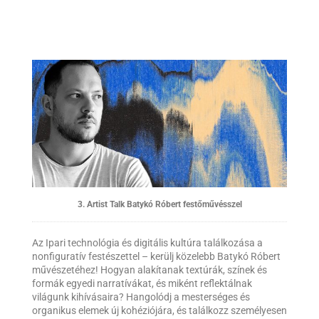
3. Artist Talk Batykó Róbert festőművésszel
Az Ipari technológia és digitális kultúra találkozása a
nonfiguratív festészettel – kerülj közelebb Batykó Róbert
művészetéhez! Hogyan alakítanak textúrák, színek és
formák egyedi narratívákat, és miként reflektálnak
világunk kihívásaira? Hangolódj a mesterséges és
organikus elemek új kohéziójára, és találkozz személyesen