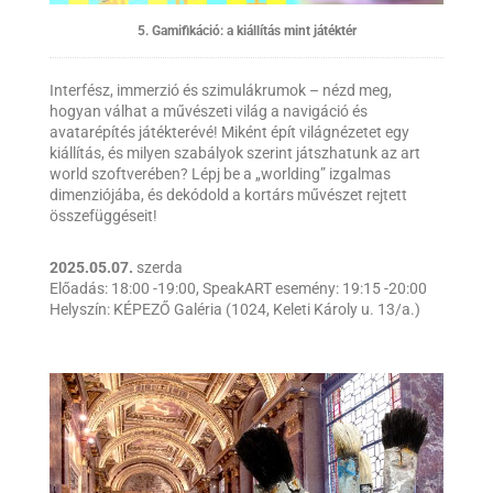
5. Gamifikáció: a kiállítás mint játéktér
Interfész, immerzió és szimulákrumok – nézd meg,
hogyan válhat a művészeti világ a navigáció és
avatarépítés játékterévé! Miként épít világnézetet egy
kiállítás, és milyen szabályok szerint játszhatunk az art
world szoftverében? Lépj be a „worlding” izgalmas
dimenziójába, és dekódold a kortárs művészet rejtett
összefüggéseit!
2025.05.07.
szerda
Előadás: 18:00 -19:00, SpeakART esemény: 19:15 -20:00
Helyszín: KÉPEZŐ Galéria (1024, Keleti Károly u. 13/a.)