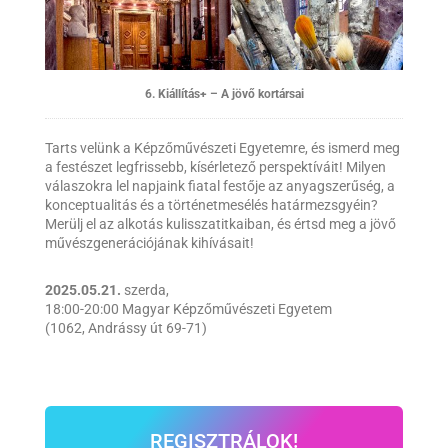
6. Kiállítás+ – A jövő kortársai
Tarts velünk a Képzőművészeti Egyetemre, és ismerd meg
a festészet legfrissebb, kísérletező perspektíváit! Milyen
válaszokra lel napjaink fiatal festője az anyagszerűség, a
konceptualitás és a történetmesélés határmezsgyéin?
Merülj el az alkotás kulisszatitkaiban, és értsd meg a jövő
művészgenerációjának kihívásait!
2025.05.21.
szerda,
18:00-20:00 Magyar Képzőművészeti Egyetem
(1062, Andrássy út 69-71)
REGISZTRÁLOK!