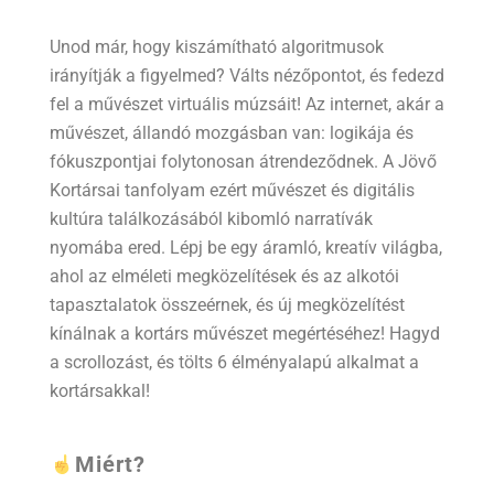
Unod már, hogy kiszámítható algoritmusok
irányítják a figyelmed? Válts nézőpontot, és fedezd
fel a művészet virtuális múzsáit! Az internet, akár a
művészet, állandó mozgásban van: logikája és
fókuszpontjai folytonosan átrendeződnek. A Jövő
Kortársai tanfolyam ezért művészet és digitális
kultúra találkozásából kibomló narratívák
nyomába ered. Lépj be egy áramló, kreatív világba,
ahol az elméleti megközelítések és az alkotói
tapasztalatok összeérnek, és új megközelítést
kínálnak a kortárs művészet megértéséhez! Hagyd
a scrollozást, és tölts 6 élményalapú alkalmat a
kortársakkal!
Miért?