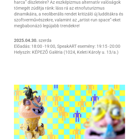
harca” díszleteire? Az eszképizmus alternatív valóságok
tömegét zúdítja ránk: láss rá az etnofuturizmus
dinamikáira, a neoliberális rendet kritizáló új ludditákra és
szoftverművészekre, valamint az „artist-run space”-eket
megbabonázó legújabb trendekre!
2025.04.30.
szerda
Előadás: 18:00 -19:00, SpeakART esemény: 19:15 -20:00
Helyszín: KÉPEZŐ Galéria (1024, Keleti Károly u. 13/a.)