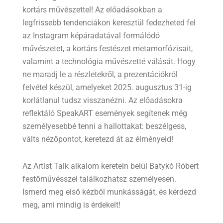
kortárs művészettel! Az előadásokban a
legfrissebb tendenciákon keresztül fedezheted fel
az Instagram képáradatával formálódó
művészetet, a kortárs festészet metamorfózisait,
valamint a technológia művészetté válását. Hogy
ne maradj le a részletekről, a prezentációkról
felvétel készül, amelyeket 2025. augusztus 31-ig
korlátlanul tudsz visszanézni. Az előadásokra
reflektáló SpeakART események segítenek még
személyesebbé tenni a hallottakat: beszélgess,
válts nézőpontot, keretezd át az élményeid!
Az Artist Talk alkalom keretein belül Batykó Róbert
festőművésszel találkozhatsz személyesen.
Ismerd meg első kézből munkásságát, és kérdezd
meg, ami mindig is érdekelt!