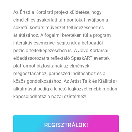
Az Értsd a Kortárst! projekt küldetése, hogy
elméleti és gyakorlati támpontokat nyújtson a
sokrétű kortárs művészet felfedezéséhez és
átlátásához. A fogalmi kereteken túl a program
interaktív eseményei segítenek a befogadói
pozíció feltérképezésében is. A Jövő Kortársai
előadássorozatra reflektáló SpeakART eventek
platformot biztosítanak az élmények
megosztásához, párbeszéd indításához és a
közös gondolkozáshoz. Az Artist Talk és Kiállítás+
alkalmával pedig a lehető legközvetlenebb módon
kapcsolódhatsz a hazai színtérhez!
REGISZTRÁLOK!