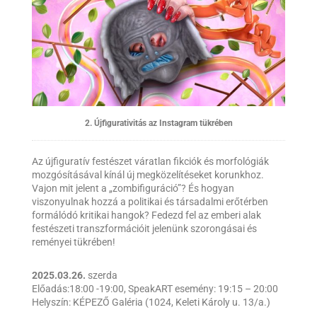
2. Újfigurativitás az Instagram tükrében
Az újfiguratív festészet váratlan fikciók és morfológiák
mozgósításával kínál új megközelítéseket korunkhoz.
Vajon mit jelent a „zombifiguráció”? És hogyan
viszonyulnak hozzá a politikai és társadalmi erőtérben
formálódó kritikai hangok? Fedezd fel az emberi alak
festészeti transzformációit jelenünk szorongásai és
reményei tükrében!
2025.03.26.
szerda
Előadás:18:00 -19:00, SpeakART esemény: 19:15 – 20:00
Helyszín: KÉPEZŐ Galéria (1024, Keleti Károly u. 13/a.)