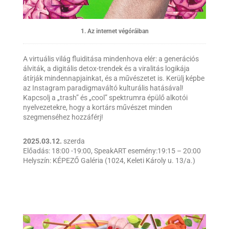
1. Az internet végóráiban
A virtuális világ fluiditása mindenhova elér: a generációs
álviták, a digitális detox-trendek és a viralitás logikája
átírják mindennapjainkat, és a művészetet is. Kerülj képbe
az Instagram paradigmaváltó kulturális hatásával!
Kapcsolj a „trash” és „cool” spektrumra épülő alkotói
nyelvezetekre, hogy a kortárs művészet minden
szegmenséhez hozzáférj!
2025.03.12.
szerda
Előadás: 18:00 -19:00, SpeakART esemény:19:15 – 20:00
Helyszín: KÉPEZŐ Galéria (1024, Keleti Károly u. 13/a.)